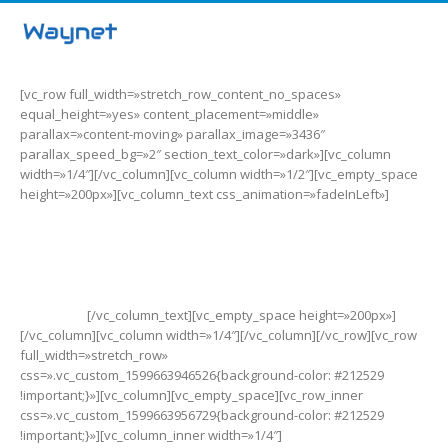
[vc_row full_width=»stretch_row_content_no_spaces»
equal_height=»yes» content_placement=»middle»
parallax=»content-moving» parallax_image=»3436″
parallax_speed_bg=»2″ section_text_color=»dark»][vc_column
width=»1/4″][/vc_column][vc_column width=»1/2″][vc_empty_space
height=»200px»][vc_column_text css_animation=»fadeInLeft»]
MI Electric Scooter 1S
Desplegá y comenzá el
viaje
[/vc_column_text][vc_empty_space height=»200px»]
[/vc_column][vc_column width=»1/4″][/vc_column][/vc_row][vc_row
full_width=»stretch_row»
css=».vc_custom_1599663946526{background-color: #212529
!important;}»][vc_column][vc_empty_space][vc_row_inner
css=».vc_custom_1599663956729{background-color: #212529
!important;}»][vc_column_inner width=»1/4″]