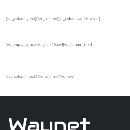
waynetarg
[/vc_column_text][/vc_column][vc_column width=»1/4″]
[vc_empty_space height=»20px»][vc_column_text]
waynetarg
[/vc_column_text][/vc_column][/vc_row]