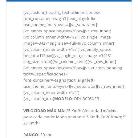
[vc_custom_heading text=»Dimensiones»
font_container=»tag:h3|text_align:left»
use_theme_fonts=»yes»][vc_separator]
[vc_empty_space height=»20px»][vc_row_inner]
[vc_column_inner width=»1/2″][vc_single_image
image=»3427″ img_size=»full»][/vc_column_inner]
[vc_column_inner width=»1/2″][vc_empty_space
height=»175px»][vc_single_image image=»3428″
img_size=»full»][/vc_column_inner][/vc_row_inner]
[vc_empty_space height=»20px»][vc_custom_heading
text=»Especificaciones»
font_container=»tag:h3|text_align:left»
use_theme_fonts=»yes»][vc_separator][vc_row_inner]
[vc_column_inner width=»1/2″]
[vc_column_text]
MODELO:
DDHBC05NEB
VELOCIDAD MÁXIMA:
25 Km/h (Velocidad máxima
para cada modo: Modo peatonal: 5 Km/h; D: 20 Km/h; S:
25 Km/h)
RANGO:
30 km.