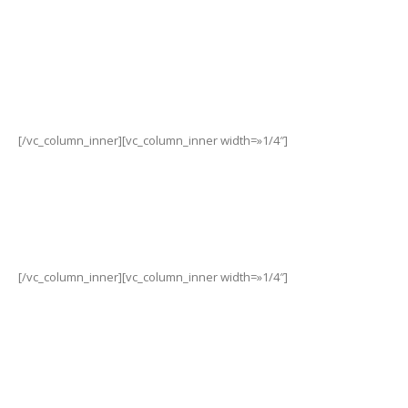
-
Intuitiva y
fácil de usar
[/vc_column_inner][vc_column_inner width=»1/4″]
-
30 km.,
batería de largo alcance.
[/vc_column_inner][vc_column_inner width=»1/4″]
-
Sistema de
doble frenado.