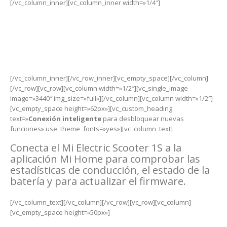
[/vc_column_inner][vc_column_inner width=»1/4″]
-
Diseño
plegable y portátil.
[/vc_column_inner][/vc_row_inner][vc_empty_space][/vc_column]
[/vc_row][vc_row][vc_column width=»1/2″][vc_single_image
image=»3440″ img_size=»full»][/vc_column][vc_column width=»1/2″]
[vc_empty_space height=»62px»][vc_custom_heading
text=»
Conexión inteligente
para desbloquear nuevas
funciones» use_theme_fonts=»yes»][vc_column_text]
Conecta el Mi Electric Scooter 1S a la
aplicación Mi Home para comprobar las
estadísticas de conducción, el estado de la
batería y para actualizar el firmware.
[/vc_column_text][/vc_column][/vc_row][vc_row][vc_column]
[vc_empty_space height=»50px»]