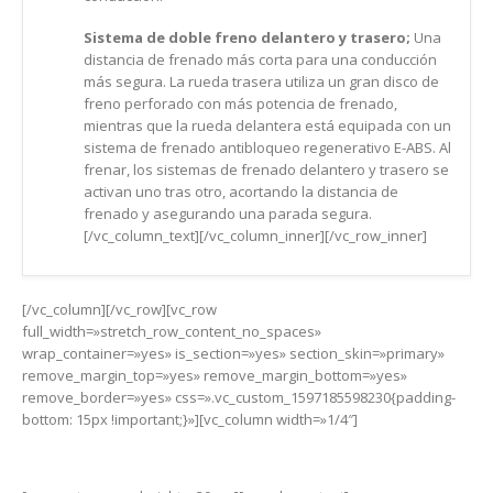
Sistema de doble freno delantero y trasero;
Una
distancia de frenado más corta para una conducción
más segura. La rueda trasera utiliza un gran disco de
freno perforado con más potencia de frenado,
mientras que la rueda delantera está equipada con un
sistema de frenado antibloqueo regenerativo E-ABS. Al
frenar, los sistemas de frenado delantero y trasero se
activan uno tras otro, acortando la distancia de
frenado y asegurando una parada segura.
[/vc_column_text][/vc_column_inner][/vc_row_inner]
[/vc_column][/vc_row][vc_row
full_width=»stretch_row_content_no_spaces»
wrap_container=»yes» is_section=»yes» section_skin=»primary»
remove_margin_top=»yes» remove_margin_bottom=»yes»
remove_border=»yes» css=».vc_custom_1597185598230{padding-
bottom: 15px !important;}»][vc_column width=»1/4″]