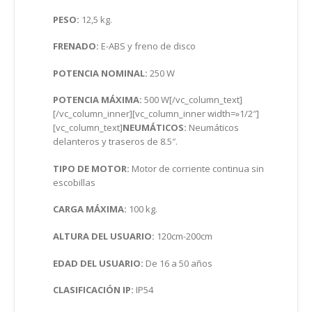
PESO:
12,5 kg.
FRENADO:
E-ABS y freno de disco
POTENCIA NOMINAL:
250 W
POTENCIA MÁXIMA:
500 W[/vc_column_text]
[/vc_column_inner][vc_column_inner width=»1/2″]
[vc_column_text]
NEUMÁTICOS:
Neumáticos
delanteros y traseros de 8.5″.
TIPO DE MOTOR:
Motor de corriente continua sin
escobillas
CARGA MÁXIMA:
100 kg.
ALTURA DEL USUARIO:
120cm-200cm
EDAD DEL USUARIO:
De 16 a 50 años
CLASIFICACIÓN IP:
IP54