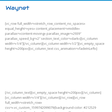
[vc_row full_width=»stretch_row_content_no_spaces»
equal_height=»yes» content_placement=»middle»
parallax=»content-moving» parallax_image=»2939″
parallax_speed_bg=»2″ section_text_color=»dark»][vc_column
width=»1/4″][/vc_column][vc_column width=»1/2″][vc_empty_space
height=»200px»][vc_column_text css_animation=»fadeInLeft»]
Amazfit Bip
La opción ideal para
tus actividades al aire libre.
[/vc_column_text][vc_empty_space height=»200px»][/vc_column]
[vc_column width=»1/4″][/vc_column][/vc_row][vc_row
full_width=»stretch_row»
css=».vc_custom_1599742099079{background-color: #212529