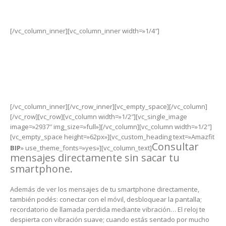
Liviano,
pesa sólo 32 gr.
[/vc_column_inner][vc_column_inner width=»1/4″]
-
Sensor
de ritmo cardíaco.
[/vc_column_inner][/vc_row_inner][vc_empty_space][/vc_column]
[/vc_row][vc_row][vc_column width=»1/2″][vc_single_image
image=»2937″ img_size=»full»][/vc_column][vc_column width=»1/2″]
[vc_empty_space height=»62px»][vc_custom_heading text=»Amazfit
Consultar
BIP
» use_theme_fonts=»yes»][vc_column_text]
mensajes directamente sin sacar tu
smartphone.
Además de ver los mensajes de tu smartphone directamente,
también podés: conectar con el móvil, desbloquear la pantalla;
recordatorio de llamada perdida mediante vibración… El reloj te
despierta con vibración suave; cuando estás sentado por mucho