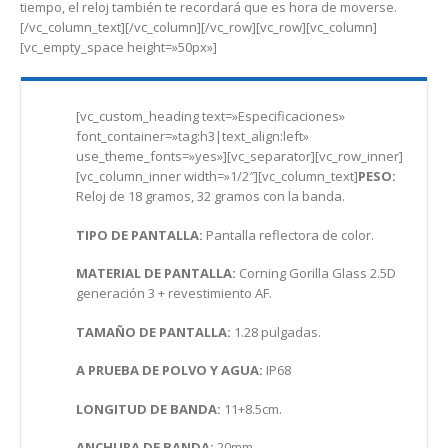
tiempo, el reloj también te recordará que es hora de moverse.
[/vc_column_text][/vc_column][/vc_row][vc_row][vc_column]
[vc_empty_space height=»50px»]
[vc_custom_heading text=»Especificaciones»
font_container=»tag:h3|text_align:left»
use_theme_fonts=»yes»][vc_separator][vc_row_inner]
[vc_column_inner width=»1/2″][vc_column_text]
PESO:
Reloj de 18 gramos, 32 gramos con la banda.
TIPO DE PANTALLA:
Pantalla reflectora de color.
MATERIAL DE PANTALLA:
Corning Gorilla Glass 2.5D
generación 3 + revestimiento AF.
TAMAÑO DE PANTALLA:
1.28 pulgadas.
A PRUEBA DE POLVO Y AGUA:
IP68
LONGITUD DE BANDA:
11+8.5cm.
ANCHURA DE BANDA:
20mm.