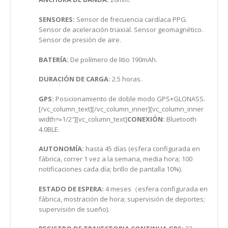
SENSORES:
Sensor de frecuencia cardíaca PPG.
Sensor de aceleración triaxial. Sensor geomagnético.
Sensor de presión de aire.
BATERÍA:
De polímero de litio 190mAh.
DURACIÓN DE CARGA:
2.5 horas.
GPS:
Posicionamiento de doble modo GPS+GLONASS.
[/vc_column_text][/vc_column_inner][vc_column_inner
width=»1/2″][vc_column_text]
CONEXIÓN:
Bluetooth
4.0BLE.
AUTONOMÍA:
hasta 45 días (esfera configurada en
fábrica, correr 1 vez a la semana, media hora; 100
notificaciones cada día; brillo de pantalla 10%).
ESTADO DE ESPERA:
4 meses（esfera configurada en
fábrica, mostración de hora; supervisión de deportes;
supervisión de sueño).