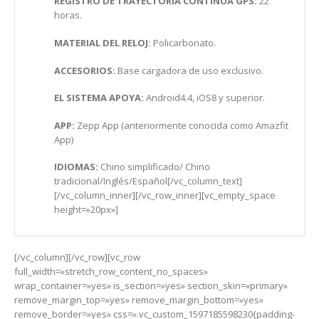
REGISTRO DE TRAYECTORIA CONTINUA GPS:
22
horas.
MATERIAL DEL RELOJ:
Policarbonato.
ACCESORIOS:
Base cargadora de uso exclusivo.
EL SISTEMA APOYA:
Android4.4, iOS8 y superior.
APP:
Zepp App (anteriormente conocida como Amazfit
App)
IDIOMAS:
Chino simplificado/ Chino
tradicional/Inglés/Español[/vc_column_text]
[/vc_column_inner][/vc_row_inner][vc_empty_space
height=»20px»]
[/vc_column][/vc_row][vc_row
full_width=»stretch_row_content_no_spaces»
wrap_container=»yes» is_section=»yes» section_skin=»primary»
remove_margin_top=»yes» remove_margin_bottom=»yes»
remove_border=»yes» css=».vc_custom_1597185598230{padding-