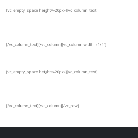
[vc_empty_space height=»20px»][vc_column_text]
waynetarg
[/vc_column_text][/vc_column][vc_column width=»1/4″]
[vc_empty_space height=»20px»][vc_column_text]
waynetarg
[/vc_column_text][/vc_column][/vc_row]