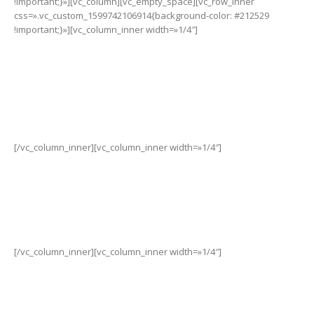
!important;}»][vc_column][vc_empty_space][vc_row_inner
css=».vc_custom_1599742106914{background-color: #212529
!important;}»][vc_column_inner width=»1/4″]
-
Alertas
de
llamadas
,
mensajes y apps.
[/vc_column_inner][vc_column_inner width=»1/4″]
-
Bluetooth 5.0 LE – GPS.
[/vc_column_inner][vc_column_inner width=»1/4″]
-