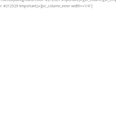
 #212529 !important;}»][vc_column_inner width=»1/4″]
Plegado en 3 pasos
Viaja hasta 30 km de distancia
Nuevo freno de disco trasero de
dos pastillas