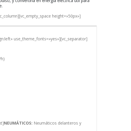
so, y convertirla en energía eléctrica útil para
e.
[vc_column][vc_empty_space height=»50px»]
gn:left» use_theme_fonts=»yes»][vc_separator]
/h)
t]
NEUMÁTICOS:
Neumáticos delanteros y