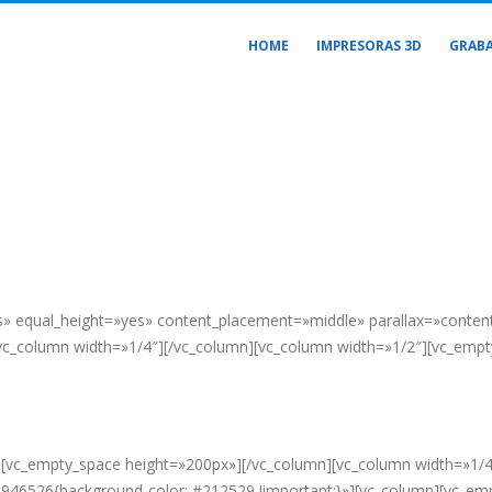
HOME
IMPRESORAS 3D
GRABA
es» equal_height=»yes» content_placement=»middle» parallax=»conte
[vc_column width=»1/4″][/vc_column][vc_column width=»1/2″][vc_emp
 3
][vc_empty_space height=»200px»][/vc_column][vc_column width=»1/4
3946526{background-color: #212529 !important;}»][vc_column][vc_em