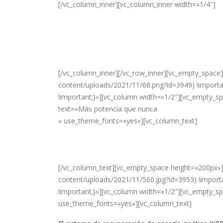
[/vc_column_inner][vc_column_inner width=»1/4″]
-
[/vc_column_inner][/vc_row_inner][vc_empty_space
content/uploads/2021/11/68.png?id=3949) !importan
!important;}»][vc_column width=»1/2″][vc_empty_
text=»Más potencia que nunca
» use_theme_fonts=»yes»][vc_column_text]
Mi Electric Scooter 3 puede alcanzar una potenci
ligeramente el acelerador.
[/vc_column_text][vc_empty_space height=»200px»
content/uploads/2021/11/560.jpg?id=3953) !importa
!important;}»][vc_column width=»1/2″][vc_empty_s
use_theme_fonts=»yes»][vc_column_text]