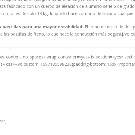
stá fabricado con un cuerpo de aleación de aluminio serie 6 de grado
total es de solo 13 kg, lo que lo hace cómodo de llevar a cualquier 
 pastillas para una mayor estabilidad:
El freno de disco de dos p
 de las pastillas de freno, lo que hace la conducción más segura.[/vc_
_row_content_no_spaces» wrap_container=»yes» is_section=»yes» sec
 css=».vc_custom_1597185598230{padding-bottom: 15px !important
3424471295
/4″]