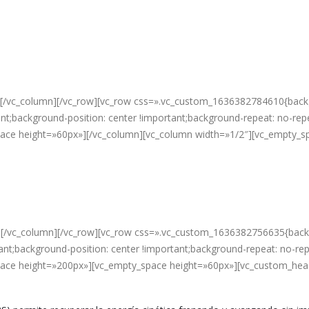
Cuerpo de aluminio de grado
aeroespacial
][/vc_column][/vc_row][vc_row css=».vc_custom_1636382784610{backg
t;background-position: center !important;background-repeat: no-repe
space height=»60px»][/vc_column][vc_column width=»1/2″][vc_empty_
a máxima de 600 W y una velocidad de hasta 25km/h. Tiene una capaci
][/vc_column][/vc_row][vc_row css=».vc_custom_1636382756635{backg
nt;background-position: center !important;background-repeat: no-rep
pace height=»200px»][vc_empty_space height=»60px»][vc_custom_head