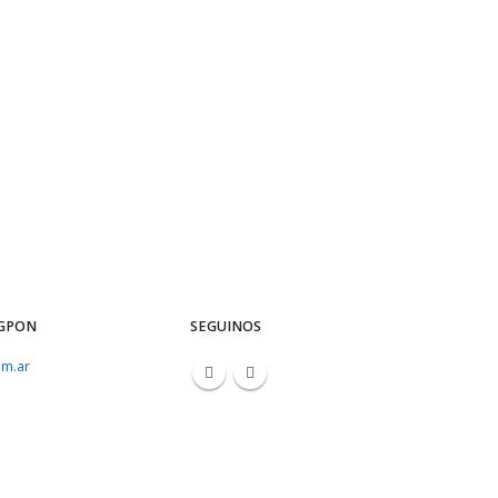
 GPON
SEGUINOS
m.ar