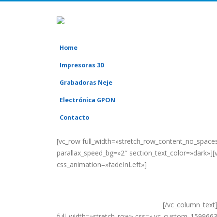
Home
Impresoras 3D
Grabadoras Neje
Electrónica GPON
Contacto
[vc_row full_width=»stretch_row_content_no_spac
parallax_speed_bg=»2″ section_text_color=»dark»]
css_animation=»fadeInLeft»]
Mi Electric Scooter
Mejora tu viaje
[/vc_column_text
full_width=»stretch_row» css=».vc_custom_159966