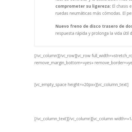
comprometer su ligereza:
El chasis e
ruedas neumáticas más cómodas. El peso 
Nuevo freno de disco trasero de dos
respuesta rápida y prolonga la vida útil
[/vc_column][/vc_row][vc_row full_width=»stretch
remove_margin_bottom=»yes» remove_border=»yes»
[vc_empty_space height=»20px»][vc_column_text]
[/vc_column_text][/vc_column][vc_column width=»1