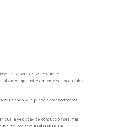
px»][vc_separator][vc_row_inner]
sualización que anteriormente se encontraban
barros blando, que puede evitar accidentes
en que la velocidad de conducción sea más
2″][vc_column_text]
Resistente sin