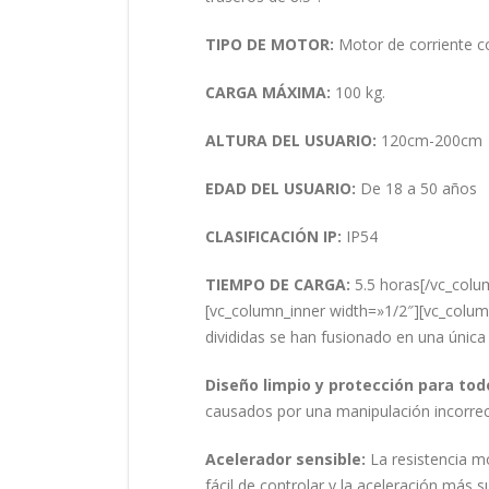
TIPO DE MOTOR:
Motor de corriente co
CARGA MÁXIMA:
100 kg.
ALTURA DEL USUARIO:
120cm-200cm
EDAD DEL USUARIO:
De 18 a 50 años
CLASIFICACIÓN IP:
IP54
TIEMPO DE CARGA:
5.5 horas[/vc_colu
[vc_column_inner width=»1/2″][vc_colum
divididas se han fusionado en una única 
Diseño limpio y protección para tod
causados por una manipulación incorrecta,
Acelerador sensible:
La resistencia m
fácil de controlar y la aceleración más