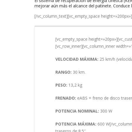
El sistema de recuperación de energía cinética (KER
mejorar aún más el alcance del patinete. Conduce l
[/vc_column_text][vc_empty_space height=»200px»]
[vc_empty_space height=»20px»][vc_cust
[vc_row_inner][vc_column_inner width=»
VELOCIDAD MÁXIMA:
25 km/h (velocid
RANGO:
30 km
.
PESO:
13,2 kg
FRENADO:
eABS + freno de disco traser
POTENCIA NOMINAL:
300 W
POTENCIA MÁXIMA:
600 W[/vc_column_
traseros de 8.5″.