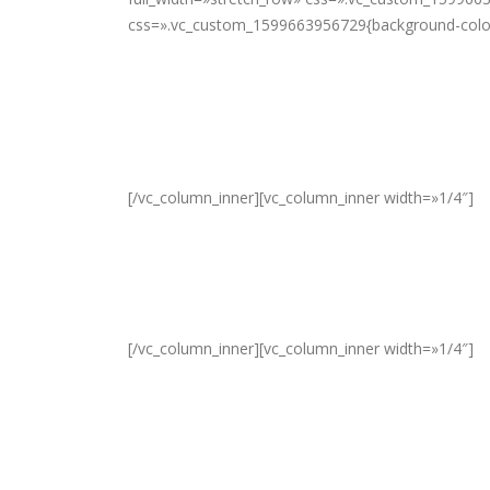
css=».vc_custom_1599663956729{background-color:
-
[/vc_column_inner][vc_column_inner width=»1/4″]
-
[/vc_column_inner][vc_column_inner width=»1/4″]
-