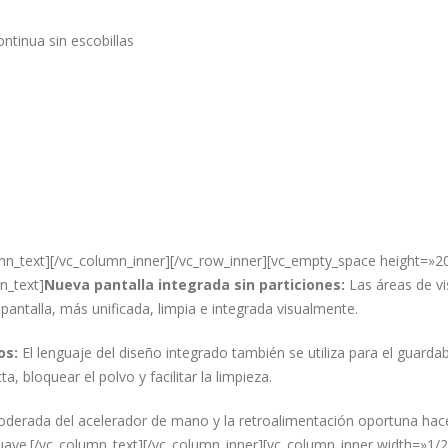
ntinua sin escobillas
mn_text][/vc_column_inner][/vc_row_inner][vc_empty_space height=»20
n_text]
Nueva pantalla integrada sin particiones:
Las áreas de vi
pantalla, más unificada, limpia e integrada visualmente.
os:
El lenguaje del diseño integrado también se utiliza para el guarda
 bloquear el polvo y facilitar la limpieza.
oderada del acelerador de mano y la retroalimentación oportuna hac
 suave.[/vc_column_text][/vc_column_inner][vc_column_inner width=»1/