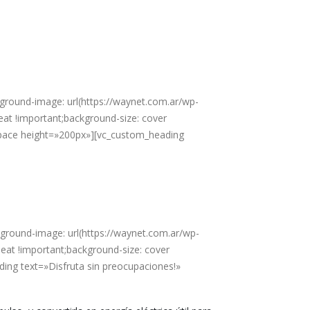
round-image: url(https://waynet.com.ar/wp-
at !important;background-size: cover
space height=»200px»][vc_custom_heading
dad de tensión de un 16% y avanza sólo con pulsar
round-image: url(https://waynet.com.ar/wp-
eat !important;background-size: cover
ing text=»Disfruta sin preocupaciones!»