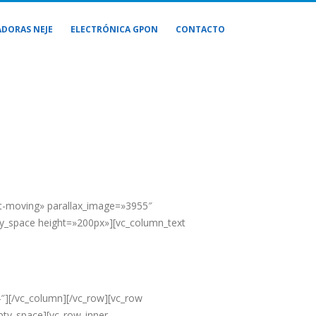
DORAS NEJE
ELECTRÓNICA GPON
CONTACTO
nt-moving» parallax_image=»3955″
ty_space height=»200px»][vc_column_text
″][/vc_column][/vc_row][vc_row
pty_space][vc_row_inner