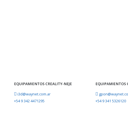
waynetarg
EQUIPAMIENTOS CREALITY-NEJE
EQUIPAMIENTOS
i3d@waynet.com.ar
gpon@waynet.co
+54 9 342 4471295
+54 9 341 5326120