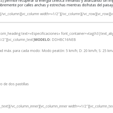
S) permite recuperar la energía cinética frenando y avanzando sin impul
ibremente por calles anchas y estrechas mientras disfrutas del paisaj
[/vc_column][vc_column width=»1/2″][/vc_column][/vc_row][vc_row]
om_heading text=»Especificaciones» font_container=»tag:h3|text_ali
1/2″][vc_column_text]
MODELO:
DDHBC16NEB
ad máx. para cada modo: Modo peatón: 5 km/h; D: 20 km/h; S: 25 km
o de dos pastillas
text][/vc_column_inner][vc_column_inner width=»1/2″][vc_column_tex